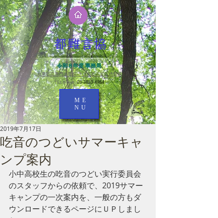
都難言協
令和８年度 事務局
台東区立黒門小学校 きこえとことばの教室​
03-3833-4984
TEL＆FAX
ME
NU
2019年7月17日
吃音のつどいサマーキャ
ンプ案内
小中高校生の吃音のつどい実行委員会
のスタッフからの依頼で、2019サマー
キャンプの一次案内を、一般の方もダ
ウンロードできるページにＵＰしまし