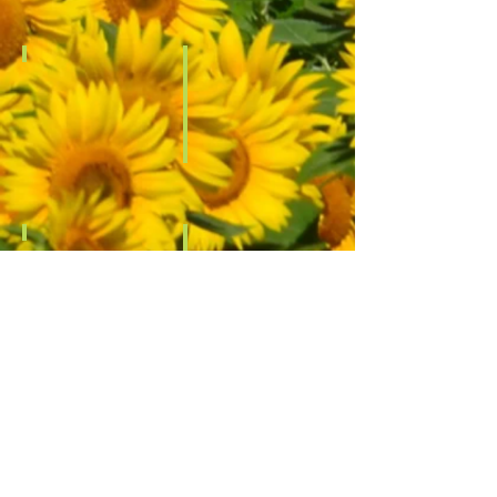
江南ブロック
区
文
世
京
田
区
谷
区・
江東ブロック
目
江
黒
戸
区
川
渋
区・
谷
江
区
城東ブロック
東
区
足
墨
立
田
区・
区
葛
城西ブロック
立
飾
中
区
野
荒
区・
川
杉
区
並
区
多摩西ブロック
千
代
昭
田
島
区・
市・
中
青
央
梅
区
市