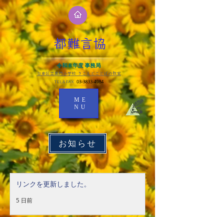
都難言協
令和８年度 事務局
台東区立黒門小学校 きこえとことばの教室​
03-3833-4984
TEL＆FAX
ME
NU
お知らせ
リンクを更新しました。
5 日前