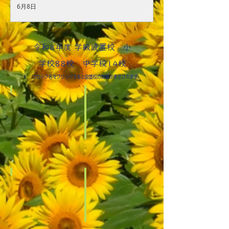
6月8日
令和8年度 学級設置校 小
学校88校 中学校14校
↓ ブロック名をクリックすると設置校の詳細が表示されます。
城南ブロック
大
田
区・
品
川
城北ブロック
区
港
北
区・
区・
大
板
島
橋
江北ブロック
町
区
練
台
馬
東
区・
区
豊
島