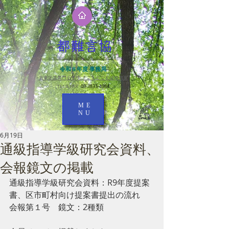
都難言協
令和８年度 事務局
台東区立黒門小学校 きこえとことばの教室​
03-3833-4984
TEL＆FAX
ME
NU
6月19日
通級指導学級研究会資料、
会報鏡文の掲載
通級指導学級研究会資料：R9年度提案
書、区市町村向け提案書提出の流れ
会報第１号　鏡文：2種類