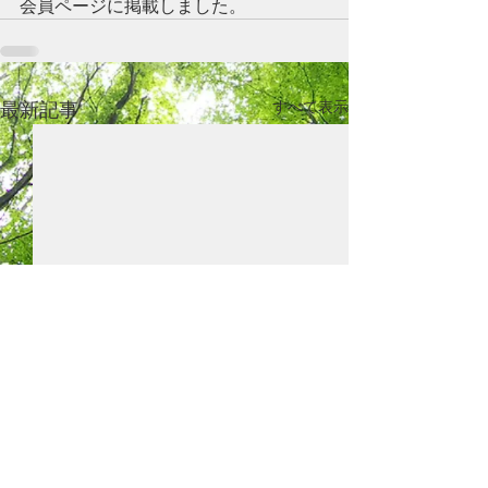
会員ページに掲載しました。
最新記事
すべて表示
区市町村向け提案書、鏡
第４～９回専門