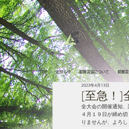
TOP
お知らせ
都難言協について
都難言
2023年4月13日
[至急！]
全大会の開催通知、
４月１９日が締め切
りませんが、よろし