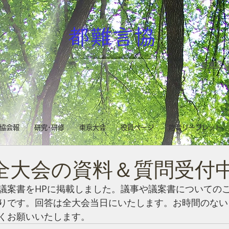
都難言協
台東区立
協会報
研究･研修
東京大会
役員ページ
吃音リーフレット
全大会の資料＆質問受付中4
議案書をHPに掲載しました。議事や議案書についての
りです。回答は全大会当日にいたします。お時間のない
くお願いいたします。