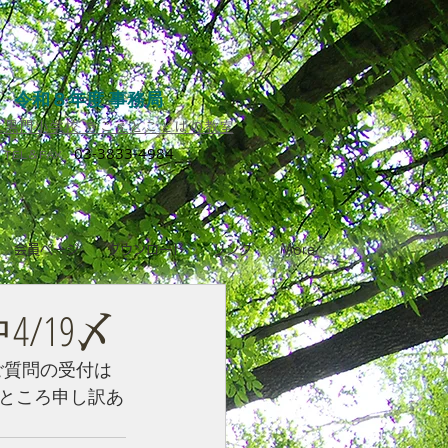
令和８年度 事務局
黒門小学校 きこえとことばの教室​
03-3833-4984
TEL＆FAX
会員ページ
ダウンロード
リンク
More
/19〆
ご質問の受付は
ところ申し訳あ