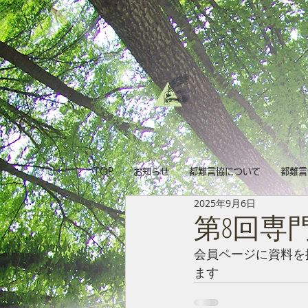
TOP
お知らせ
都難言協について
都難言
2025年9月6日
第8回専
会員ページに資料を
ます