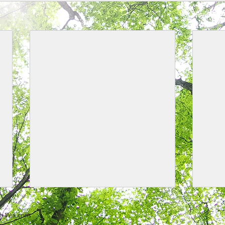
リンクを更新しました。
区市
th
Wix.com
つい