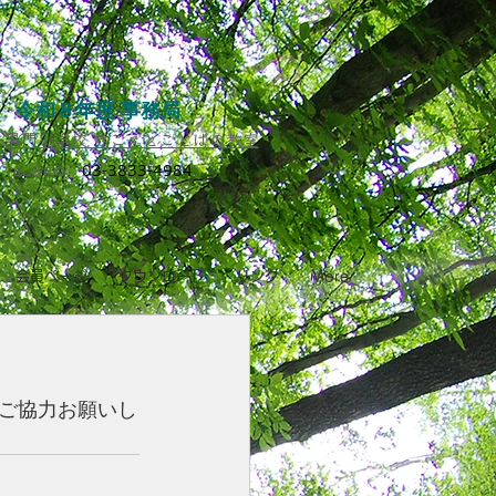
令和８年度 事務局
黒門小学校 きこえとことばの教室​
03-3833-4984
TEL＆FAX
会員ページ
ダウンロード
リンク
More
ご協力お願いし