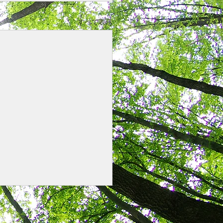
すべて表示
町村向け提案書、鏡文に
て