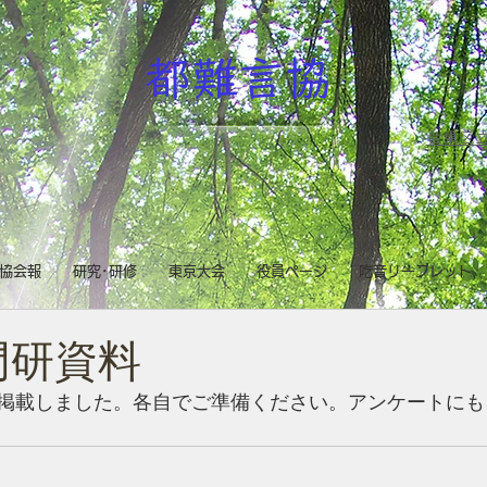
都難言協
台東区立
協会報
研究･研修
東京大会
役員ページ
吃音リーフレット
門研資料
掲載しました。各自でご準備ください。アンケートにも