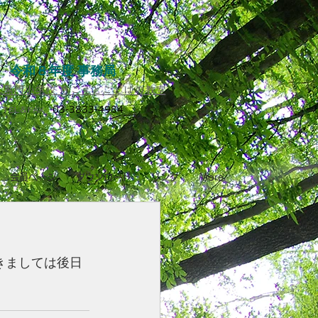
令和８年度 事務局
黒門小学校 きこえとことばの教室​
03-3833-4984
TEL＆FAX
会員ページ
ダウンロード
リンク
More
きましては後日