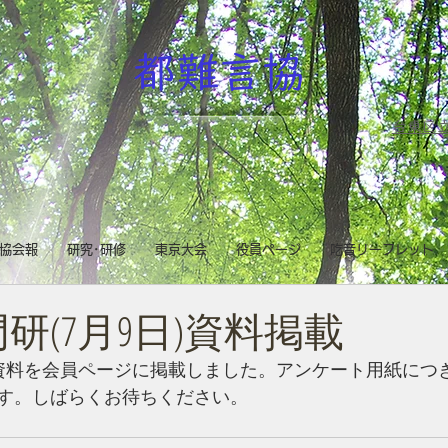
都難言協
台東区立
協会報
研究･研修
東京大会
役員ページ
吃音リーフレット
研(7月9日)資料掲載
資料を会員ページに掲載しました。アンケート用紙につ
す。しばらくお待ちください。