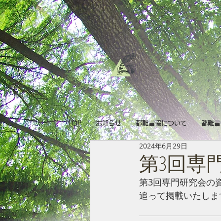
TOP
お知らせ
都難言協について
都難言
2024年6月29日
第3回専門
第3回専門研究会の
追って掲載いたしま