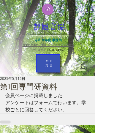
都難言協
令和８年度 事務局
台東区立黒門小学校 きこえとことばの教室​
03-3833-4984
TEL＆FAX
ME
NU
2025年5月15日
第1回専門研資料
会員ページに掲載しました
アンケートはフォームで行います。学
校ごとに回答してください。