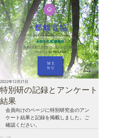
都難言協
令和８年度 事務局
台東区立黒門小学校 きこえとことばの教室​
03-3833-4984
TEL＆FAX
ME
NU
2022年12月21日
特別研の記録とアンケート
結果
会員向けのページに特別研究会のアン
ケート結果と記録を掲載しました。ご
確認ください。