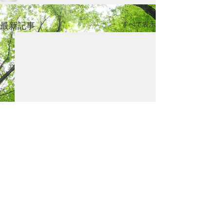
最新記事
すべて表示
区市町村向け提案書、鏡
第４～９回専門
文について
通知、受講後の
© 2023 by Ground Floor. Proudly created
ト