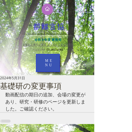
都難言協
令和８年度 事務局
台東区立黒門小学校 きこえとことばの教室​
03-3833-4984
TEL＆FAX
ME
NU
2024年5月31日
基礎研の変更事項
動画配信の期日の追加、会場の変更が
あり、研究・研修のページを更新しま
した。ご確認ください。