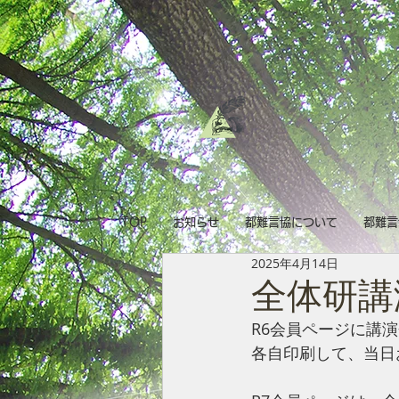
TOP
お知らせ
都難言協について
都難言
2025年4月14日
全体研講
R6会員ページに講
各自印刷して、当日