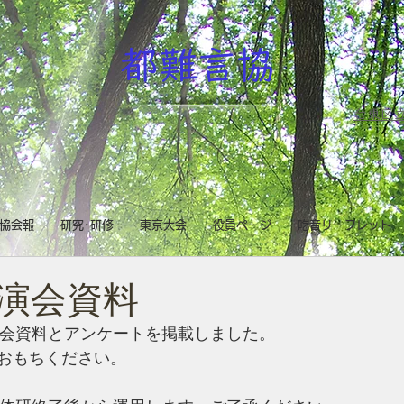
都難言協
台東区立
協会報
研究･研修
東京大会
役員ページ
吃音リーフレット
演会資料
演会資料とアンケートを掲載しました。
おもちください。