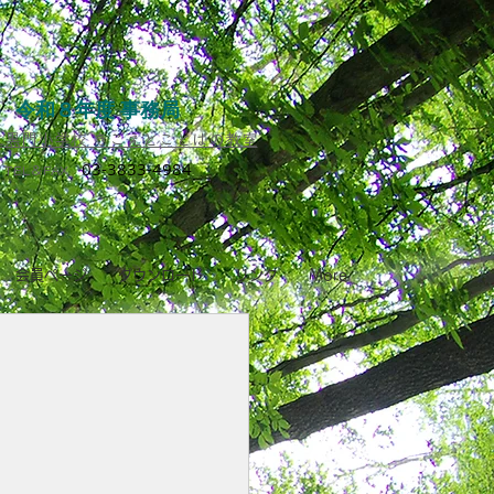
令和８年度 事務局
黒門小学校 きこえとことばの教室​
03-3833-4984
TEL＆FAX
会員ページ
ダウンロード
リンク
More