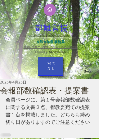
都難言協
令和８年度 事務局
台東区立黒門小学校 きこえとことばの教室​
03-3833-4984
TEL＆FAX
ME
NU
2025年4月25日
会報部数確認表・提案書
会員ページに、第１号会報部数確認表
に関する文書２点、都教委宛ての提案
書１点を掲載しました。どちらも締め
切り日がありますのでご注意ください