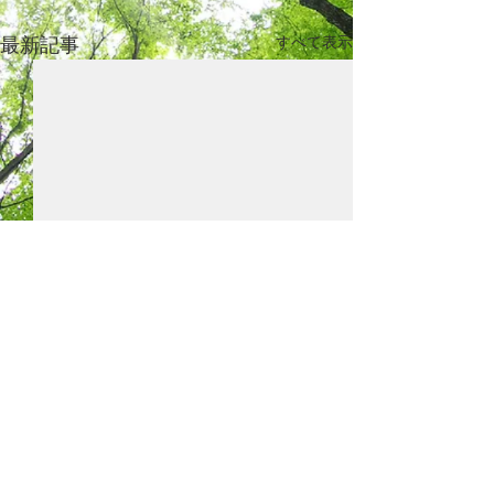
最新記事
すべて表示
リンクを更新しました。
区市町村向け提
文について
リンクのページに 東京都教育
© 2023 by Ground Floor. Proudly created