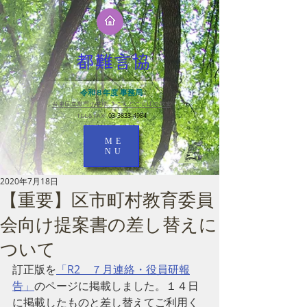
都難言協
令和８年度 事務局
台東区立黒門小学校 きこえとことばの教室​
03-3833-4984
TEL＆FAX
ME
NU
2020年7月18日
【重要】区市町村教育委員
会向け提案書の差し替えに
ついて
訂正版を
「R2　７月連絡・役員研報
告」
のページに掲載しました。１４日
に掲載したものと差し替えてご利用く